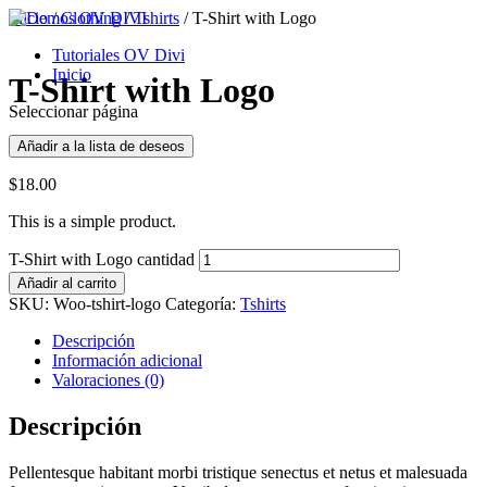
Inicio
/
Clothing
/
Tshirts
/ T-Shirt with Logo
Tutoriales OV Divi
Inicio
T-Shirt with Logo
Seleccionar página
Añadir a la lista de deseos
$
18.00
This is a simple product.
T-Shirt with Logo cantidad
Añadir al carrito
SKU:
Woo-tshirt-logo
Categoría:
Tshirts
Descripción
Información adicional
Valoraciones (0)
Descripción
Pellentesque habitant morbi tristique senectus et netus et malesuada