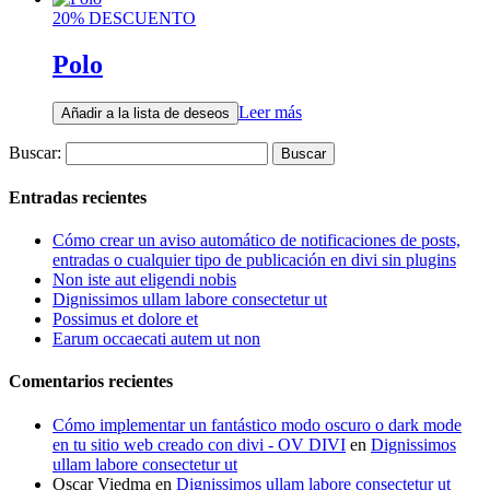
20% DESCUENTO
Polo
Leer más
Añadir a la lista de deseos
Buscar:
Entradas recientes
Cómo crear un aviso automático de notificaciones de posts,
entradas o cualquier tipo de publicación en divi sin plugins
Non iste aut eligendi nobis
Dignissimos ullam labore consectetur ut
Possimus et dolore et
Earum occaecati autem ut non
Comentarios recientes
Cómo implementar un fantástico modo oscuro o dark mode
en tu sitio web creado con divi - OV DIVI
en
Dignissimos
ullam labore consectetur ut
Oscar Viedma
en
Dignissimos ullam labore consectetur ut